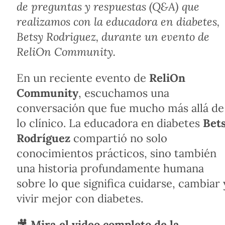
de preguntas y respuestas (Q&A) que
realizamos con la educadora en diabetes,
Betsy Rodriguez, durante un evento de
ReliOn Community.
En un reciente evento de
ReliOn
Community
, escuchamos una
conversación que fue mucho más allá de
lo clínico. La educadora en diabetes
Bet
Rodríguez
compartió no solo
conocimientos prácticos, sino también
una historia profundamente humana
sobre lo que significa cuidarse, cambiar 
vivir mejor con diabetes.
🎥
Mira el video completo de la