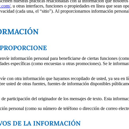
escriben nuestras prácticas relacionadas con la información que nosotro
w.com/
, u otras interfaces, funciones o propiedades en línea que sean op
ivacidad (cada una, el “sitio”). Al proporcionarnos información personal 
FORMACIÓN
 PROPORCIONE
e envíe información personal para beneficiarse de ciertas funciones (com
idades específicas (como encuestas u otras promociones). Se le informar
íe con otra información que hayamos recopilado de usted, ya sea en lí
re usted de otras fuentes, fuentes de información disponibles públicam
 de participación del originador de los mensajes de texto. Esta informa
ón personal (como su número de teléfono o dirección de correo electró
VOS DE LA INFORMACIÓN