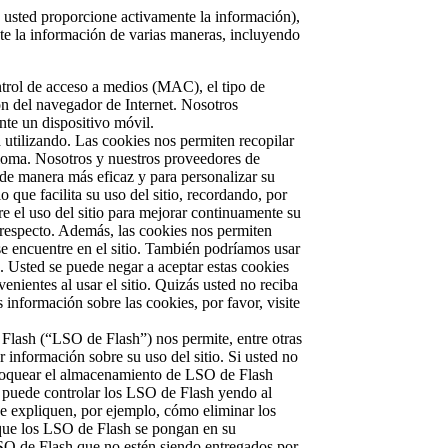
ue usted proporcione activamente la información),
te la información de varias maneras, incluyendo
ntrol de acceso a medios (MAC), el tipo de
ón del navegador de Internet. Nosotros
ante un dispositivo móvil.
utilizando. Las cookies nos permiten recopilar
idioma. Nosotros y nuestros proveedores de
n de manera más eficaz y para personalizar su
 que facilita su uso del sitio, recordando, por
e el uso del sitio para mejorar continuamente su
 respecto. Además, las cookies nos permiten
 se encuentre en el sitio. También podríamos usar
. Usted se puede negar a aceptar estas cookies
nientes al usar el sitio. Quizás usted no reciba
 información sobre las cookies, por favor, visite
Flash (“LSO de Flash”) nos permite, entre otras
r información sobre su uso del sitio. Si usted no
bloquear el almacenamiento de LSO de Flash
n puede controlar los LSO de Flash yendo al
ue expliquen, por ejemplo, cómo eliminar los
 que los LSO de Flash se pongan en su
LSO de Flash que no estén siendo entregados por