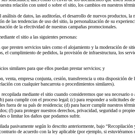
estra relación con usted o sobre el sitio, los cambios en nuestros térmi
 análisis de datos, las auditorías, el desarrollo de nuevos productos, la
ión de las tendencias de uso del sitio, la personalización de su experienc
inación de la efectividad de nuestras campañas promocionales.
iante el sitio a las siguientes personas:
 que presten servicios tales como el alojamiento y la moderación de siti
s, el cumplimiento de pedidos, la provisión de infraestructura, los servi
icios similares para que ellos puedan prestar servicios; y
n, venta, empresa conjunta, cesión, transferencia u otra disposición de l
elación con cualquier bancarrota o procedimientos similares).
ecopilada mediante el sitio cuando consideremos que sea necesario o ap
(b) para cumplir con el proceso legal; (c) para responder a solicitudes d
s fuera de su país de residencia; (d) para hacer cumplir nuestros términ
dos; (f) para proteger nuestros derechos, privacidad, seguridad o propied
les o limitar los daños que podamos sufrir.
ilada pasivamente según lo descrito anteriormente, bajo “Recopilación 
contrario de acuerdo con la ley aplicable (por ejemplo, si estuviéramos