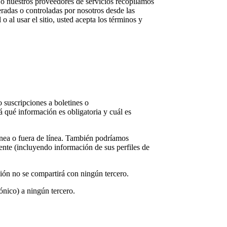
s o nuestros proveedores de servicios recopilamos
eradas o controladas por nosotros desde las
o al usar el sitio, usted acepta los términos y
o suscripciones a boletines o
á qué información es obligatoria y cuál es
nea o fuera de línea. También podríamos
ente (incluyendo información de sus perfiles de
ción no se compartirá con ningún tercero.
nico) a ningún tercero.