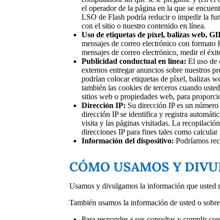
el operador de la página en la que se encuent
LSO de Flash podría reducir o impedir la fun
con el sitio o nuestro contenido en línea.
Uso de etiquetas de píxel, balizas web, GI
mensajes de correo electrónico con formato HT
mensajes de correo electrónico, medir el éxito
Publicidad conductual en línea:
El uso de c
externos entregar anuncios sobre nuestros pro
podrían colocar etiquetas de píxel, balizas w
también las cookies de terceros cuando usted v
sitios web o propiedades web, para proporcio
Dirección IP:
Su dirección IP es un número 
dirección IP se identifica y registra automáti
visita y las páginas visitadas. La recopilaci
direcciones IP para fines tales como calcular 
Información del dispositivo:
Podríamos reco
CÓMO USAMOS Y DIVU
Usamos y divulgamos la información que usted no
También usamos la información de usted o sobre 
Para responder a sus consultas y cumplir con 