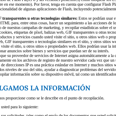
re en ese momento). Por favor, tenga en cuenta que configurar Flash Play
cionalidad de algunas aplicaciones de Flash, incluyendo potencialmente 
F transparentes u otras tecnologías similares:
Estos se podrían usar en
ML para, entre otras cosas, hacer un seguimiento a las acciones de los u
 de nuestras campañas de marketing, y recopilar estadísticas sobre el uso
ookies, etiquetas de píxel, balizas web, GIF transparentes u otras tecn
ductos y servicios cuando usted visite el sitio, u otros sitios web o pr
eb, GIF transparentes o tecnologías similares en el sitio, y otros sitios
isite el sitio, u otros sitios o propiedades web. Ellos podrían usar la inf
nar anuncios sobre bienes y servicios que puedan ser de su interés.
que su proveedor de servicios de Internet asigna automáticamente a la 
camente en los archivos de registro de nuestro servidor cada vez que un us
ón de direcciones IP es una práctica estándar en Internet y muchos sitios
los niveles de uso del sitio, ayudar a diagnosticar problemas del servidor 
pilar información sobre su dispositivo móvil, tal como un identificador
LGAMOS LA INFORMACIÓN
s proporcione como se le describe en el punto de recopilación.
usted para lo siguiente:
sus solicitudes, tales como el envío de los documentos que usted solicite