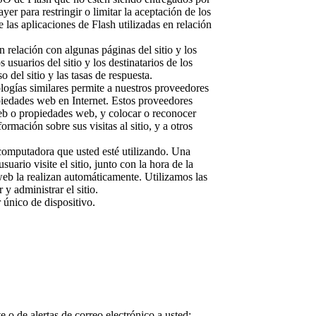
er para restringir o limitar la aceptación de los
las aplicaciones de Flash utilizadas en relación
 relación con algunas páginas del sitio y los
suarios del sitio y los destinatarios de los
 del sitio y las tasas de respuesta.
ologías similares permite a nuestros proveedores
opiedades web en Internet. Estos proveedores
 web o propiedades web, y colocar o reconocer
ormación sobre sus visitas al sitio, y a otros
computadora que usted esté utilizando. Una
uario visite el sitio, junto con la hora de la
 web la realizan automáticamente. Utilizamos las
y administrar el sitio.
 único de dispositivo.
 o de alertas de correo electrónico a usted;