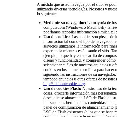
A medida que usted navegue por el sitio, se podrí
utilizando diversas tecnologías. Nosotros y nue
lo siguiente:
Mediante su navegador:
La mayoría de los 
computadora (Windows o Macintosh), la resolu
podríamos recopilar información similar, tal c
Uso de cookies:
Las cookies son piezas de i
información tal como el tipo de navegador, el
servicios utilizamos la información para fine
experiencia mientras esté usando el sitio. Ta
ejemplo, lo que hay en su carrito de compras
diseño y funcionalidad, y comprender cómo l
seleccionar cuáles de nuestros anuncios u ofe
cookies en los anuncios en línea para hacer 
siguiendo las instrucciones de su navegador. 
tampoco anuncios u otras ofertas de nosotros 
http://allaboutcookies.org
.
Uso de cookies Flash:
Nuestro uso de la tec
cosas, ofrecerle información más personalizada
desea que se almacenen LSO de Flash en su 
utilizando las herramientas contenidas en e
panel de configuración de almacenamiento glo
LSO de Flash existentes (a los que se hace 
computadora sin que se le pregunte y (en el 