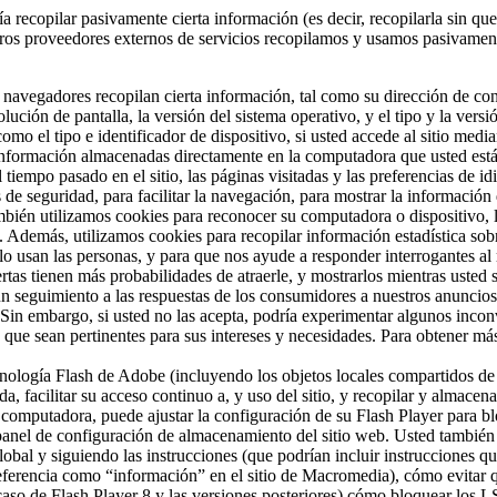
a recopilar pasivamente cierta información (es decir, recopilarla sin q
stros proveedores externos de servicios recopilamos y usamos pasivamen
navegadores recopilan cierta información, tal como su dirección de co
ción de pantalla, la versión del sistema operativo, y el tipo y la versi
omo el tipo e identificador de dispositivo, si usted accede al sitio medi
nformación almacenadas directamente en la computadora que usted está 
 tiempo pasado en el sitio, las páginas visitadas y las preferencias de 
s de seguridad, para facilitar la navegación, para mostrar la informació
mbién utilizamos cookies para reconocer su computadora o dispositivo, lo
. Además, utilizamos cookies para recopilar información estadística sobr
o usan las personas, y para que nos ayude a responder interrogantes al
rtas tienen más probabilidades de atraerle, y mostrarlos mientras usted
un seguimiento a las respuestas de los consumidores a nuestros anuncios
Sin embargo, si usted no las acepta, podría experimentar algunos inconve
que sean pertinentes para sus intereses y necesidades. Para obtener más
nología Flash de Adobe (incluyendo los objetos locales compartidos de 
, facilitar su acceso continuo a, y uso del sitio, y recopilar y almacena
computadora, puede ajustar la configuración de su Flash Player para 
l panel de configuración de almacenamiento del sitio web. Usted tambié
bal y siguiendo las instrucciones (que podrían incluir instrucciones q
referencia como “información” en el sitio de Macromedia), cómo evitar
caso de Flash Player 8 y las versiones posteriores) cómo bloquear los 