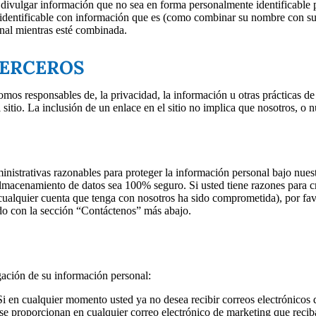
divulgar información que no sea en forma personalmente identificable 
dentificable con información que es (como combinar su nombre con su 
al mientras esté combinada.
TERCEROS
somos responsables de, la privacidad, la información u otras prácticas de
 sitio. La inclusión de un enlace en el sitio no implica que nosotros, o n
inistrativas razonables para proteger la información personal bajo nue
lmacenamiento de datos sea 100% seguro. Si usted tiene razones para cr
 cualquier cuenta que tenga con nosotros ha sido comprometida), por fa
o con la sección “Contáctenos” más abajo.
gación de su información personal:
i en cualquier momento usted ya no desea recibir correos electrónicos 
 se proporcionan en cualquier correo electrónico de marketing que recib